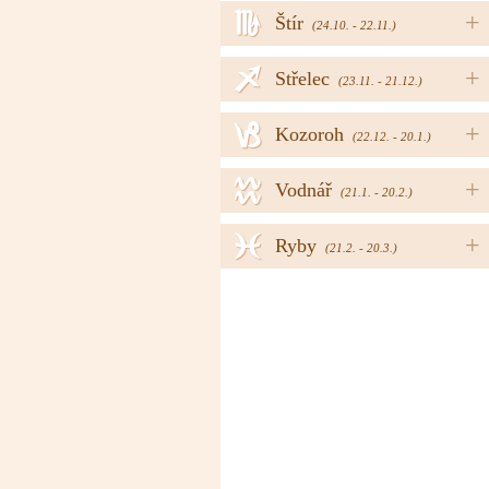
h
+
Štír
(24.10. - 22.11.)
i
+
Střelec
(23.11. - 21.12.)
j
+
Kozoroh
(22.12. - 20.1.)
k
+
Vodnář
(21.1. - 20.2.)
l
+
Ryby
(21.2. - 20.3.)