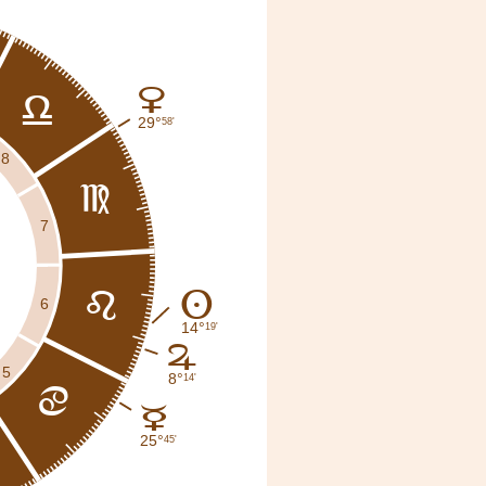
D
g
29°
58'
8
f
7
A
e
6
14°
19'
F
5
8°
14'
d
C
25°
45'