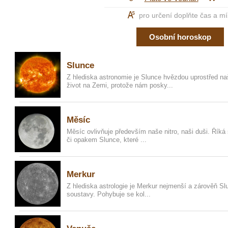
K
pro určení doplňte čas a mí
Osobní horoskop
Slunce
Z hlediska astronomie je Slunce hvězdou uprostřed n
život na Zemi, protože nám posky...
Měsíc
Měsíc ovlivňuje především naše nitro, naši duši. Říká 
či opakem Slunce, které ...
Merkur
Z hlediska astrologie je Merkur nejmenší a zárověň Slun
soustavy. Pohybuje se kol...