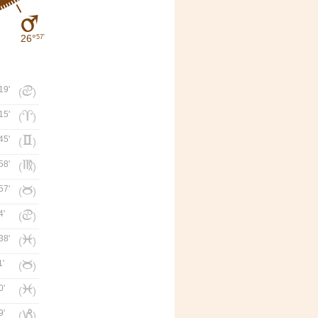
E
26°
57'
19'
d
(
)
15'
a
(
)
45'
c
(
)
58'
f
(
)
57'
b
(
)
4'
d
(
)
38'
l
(
)
1'
b
(
)
0'
l
(
)
9'
j
(
)