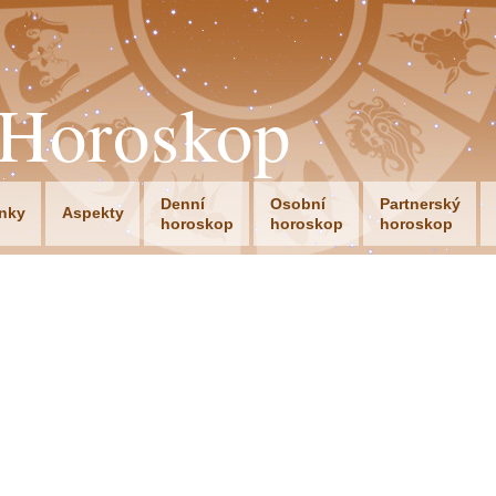
oHoroskop
Denní
Osobní
Partnerský
nky
Aspekty
horoskop
horoskop
horoskop