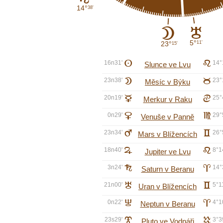
14°
38'
B
H
5°
11'
23°
15'
16n31'
A
e
14°
Slunce ve Lvu
23n38'
B
b
23°
Měsíc v Býku
20n19'
C
d
25°
Merkur v Raku
0n29'
D
f
29°
Venuše v Panně
23n34'
E
c
26°
Mars v Blížencích
18n40'
F
e
8°1
Jupiter ve Lvu
3n24'
G
a
14°
Saturn v Beranu
21n00'
H
c
5°1
Uran v Blížencích
0n22'
I
a
4°1
Neptun v Beranu
23s29'
J
k
3°3
Pluto ve Vodnáři