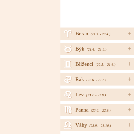
a
+
Beran
(21.3. - 20.4.)
b
+
Býk
(21.4. - 21.5.)
c
+
Blíženci
(22.5. - 21.6.)
d
+
Rak
(22.6. - 22.7.)
e
+
Lev
(23.7. - 22.8.)
f
+
Panna
(23.8. - 22.9.)
g
+
Váhy
(23.9. - 23.10.)