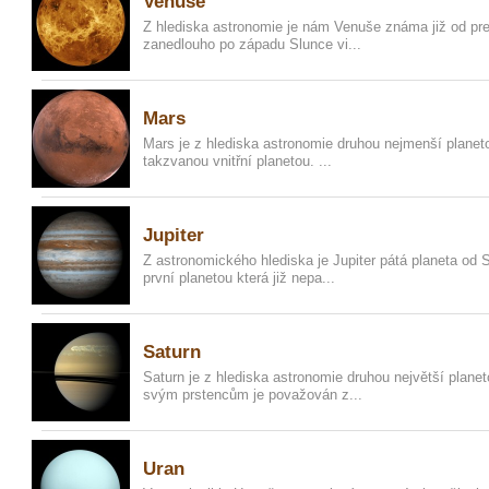
Venuše
Z hlediska astronomie je nám Venuše známa již od pre
zanedlouho po západu Slunce vi...
Mars
Mars je z hlediska astronomie druhou nejmenší planet
takzvanou vnitřní planetou. ...
Jupiter
Z astronomického hlediska je Jupiter pátá planeta od 
první planetou která již nepa...
Saturn
Saturn je z hlediska astronomie druhou největší plane
svým prstencům je považován z...
Uran