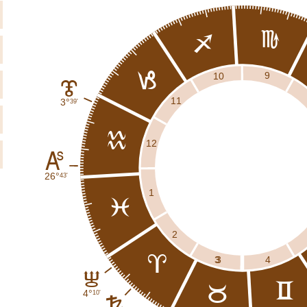
h
i
j
9
10
J
11
3°
39'
k
12
K
26°
43'
1
l
2
a
3
4
3
I
c
b
4°
10'
G