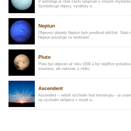
V astrologii je Uran často spojován s novými myšlenka
Symbolizuje objevy, vynálezy a ...
Neptun
Objevení planety Neptun bylo poněkud obtížné. Stalo s
Neptun považuje za neohranič...
Pluto
Pluto byl objeven až roku 1930 a byl nejdříve požadov
soustavy, ale nakonec ji vědci...
Ascendent
Ascendent – neboli východní bod horoskopu – je znam
na východní ekliptice v místě a...