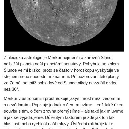
Z hlediska astrologie je Merkur nejmenší a zárověň Slunci
nejbližší planeta naší planetární soustavy. Pohybuje se kolem
Slunce velmi blízko, proto se často v horoskopu vyskytuje ve
stejném nebo sousedním znamení. Při pozorování této planty
ze Země, se totiž pohledově od Slunce nikdy nevzdálí o více
než 30°.
Merkur v astronomii zprostředkuje jakýsi most mezi vědomím
a nevědomím. Popisuje jednak o čem mluvíme – což také úzce
souvisí s tím, o čem zrovna přemýšlíme – ale také jak mluvíme
a jak se vyjadřujeme. Důležitým faktorem je zde jak tón tak
hlasitost, nebo rychlost naší mluvy. Ústřední roli hraje také