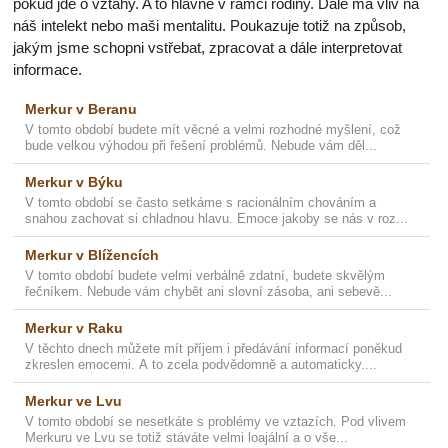
pokud jde o vztahy. A to hlavně v rámci rodiny. Dále má vliv na
náš intelekt nebo maši mentalitu. Poukazuje totiž na způsob,
jakým jsme schopni vstřebat, zpracovat a dále interpretovat
informace.
Merkur v Beranu
V tomto období budete mít věcné a velmi rozhodné myšlení, což
bude velkou výhodou při řešení problémů. Nebude vám děl...
Merkur v Býku
V tomto období se často setkáme s racionálním chováním a
snahou zachovat si chladnou hlavu. Emoce jakoby se nás v roz...
Merkur v Blížencích
V tomto období budete velmi verbálně zdatní, budete skvělým
řečníkem. Nebude vám chybět ani slovní zásoba, ani sebevě...
Merkur v Raku
V těchto dnech můžete mít příjem i předávání informací poněkud
zkreslen emocemi. A to zcela podvědomně a automaticky....
Merkur ve Lvu
V tomto období se nesetkáte s problémy ve vztazích. Pod vlivem
Merkuru ve Lvu se totiž stáváte velmi loajální a o vše...