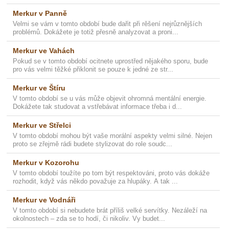
Merkur v Panně
Velmi se vám v tomto období bude dařit při rěšení nejrůznějších
problémů. Dokážete je totiž přesně analyzovat a proni...
Merkur ve Vahách
Pokud se v tomto období ocitnete uprostřed nějakého sporu, bude
pro vás velmi těžké přiklonit se pouze k jedné ze str...
Merkur ve Štíru
V tomto období se u vás může objevit ohromná mentální energie.
Dokážete tak studovat a vstřebávat informace třeba i d...
Merkur ve Střelci
V tomto období mohou být vaše morální aspekty velmi silné. Nejen
proto se zřejmě rádi budete stylizovat do role soudc...
Merkur v Kozorohu
V tomto období toužíte po tom být respektováni, proto vás dokáže
rozhodit, když vás někdo považuje za hlupáky. A tak ...
Merkur ve Vodnáři
V tomto období si nebudete brát příliš velké servítky. Nezáleží na
okolnostech – zda se to hodí, či nikoliv. Vy budet...