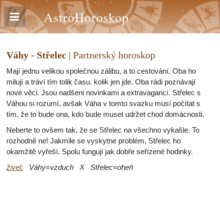
AstroHoroskop
Váhy - Střelec
| Partnerský horoskop
Mají jednu velikou společnou zálibu, a to cestování. Oba ho
milují a tráví tím tolik času, kolik jen jde. Oba rádi poznávají
nové věci. Jsou nadšeni novinkami a extravagancí. Střelec s
Váhou si rozumí, avšak Váha v tomto svazku musí počítat s
tím, že to bude ona, kdo bude muset udržet chod domácnosti.
Neberte to ovšem tak, že se Střelec na všechno vykašle. To
rozhodně ne! Jakmile se vyskytne problém, Střelec ho
okamžitě vyřeší. Spolu fungují jak dobře seřízené hodinky.
živel:
Váhy=vzduch X Střelec=oheň