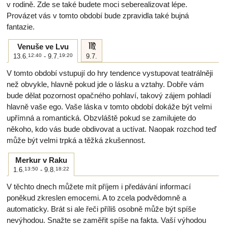
v rodině. Zde se také budete moci seberealizovat lépe.
Provázet vás v tomto období bude zpravidla také bujná
fantazie.
f
Venuše ve Lvu
13.6.
12:40
- 9.7.
19:20
9.7.
V tomto období vstupují do hry tendence vystupovat teatrálněji
než obvykle, hlavně pokud jde o lásku a vztahy. Dobře vám
bude dělat pozornost opačného pohlaví, takový zájem pohladí
hlavně vaše ego. Vaše láska v tomto období dokáže být velmi
upřímná a romantická. Obzvláště pokud se zamilujete do
někoho, kdo vás bude obdivovat a uctívat. Naopak rozchod teď
může být velmi trpká a těžká zkušennost.
Merkur v Raku
1.6.
13:50
- 9.8.
18:22
V těchto dnech můžete mít příjem i předávání informací
poněkud zkreslen emocemi. A to zcela podvědomně a
automaticky. Brát si ale řeči příliš osobně může být spíše
nevýhodou. Snažte se zaměřit spíše na fakta. Vaší výhodou