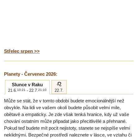
Střelec srpen >>
Planety - Červenec 2026:
e
Slunce v Raku
21.6.
10:21
- 22.7.
21:10
22.7.
Může se stát, že v tomto období budete emocionálnější než
obvykle. Na lidi ve vašem okolí budete působit velmi mile,
obětavě a empaticky. Je zde však tenká hranice, kdy už vaše
chování ostatním může připadat jako přecitlivělé a přehnané.
Pokud teď budete mít pocit nejistoty, stanete se nejspíše velmi
neklidnými. Bezpečné prostředí naleznete v lásce, ve vztahu či