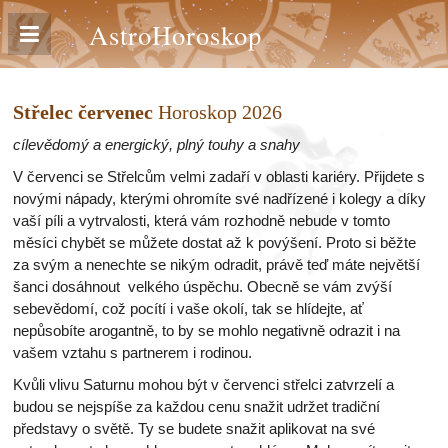
AstroHoroskop
Střelec červenec
Horoskop 2026
cílevědomý a energický, plný touhy a snahy
V červenci se Střelcům velmi zadaří v oblasti kariéry. Přijdete s
novými nápady, kterými ohromíte své nadřízené i kolegy a díky
vaší píli a vytrvalosti, která vám rozhodně nebude v tomto
měsíci chybět se můžete dostat až k povýšení. Proto si běžte
za svým a nenechte se nikým odradit, právě teď máte největší
šanci dosáhnout velkého úspěchu. Obecně se vám zvýší
sebevědomí, což pocítí i vaše okolí, tak se hlídejte, ať
nepůsobíte arogantně, to by se mohlo negativně odrazit i na
vašem vztahu s partnerem i rodinou.
Kvůli vlivu Saturnu mohou být v červenci střelci zatvrzelí a
budou se nejspíše za každou cenu snažit udržet tradiční
představy o světě. Ty se budete snažit aplikovat na své