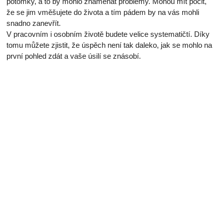
potomky, a to by mohlo znamenat problémy. Mohou mít pocit,
že se jim vměšujete do života a tím pádem by na vás mohli
snadno zanevřít.
V pracovním i osobním životě budete velice systematičtí. Díky
tomu můžete zjistit, že úspěch není tak daleko, jak se mohlo na
první pohled zdát a vaše úsilí se znásobí.