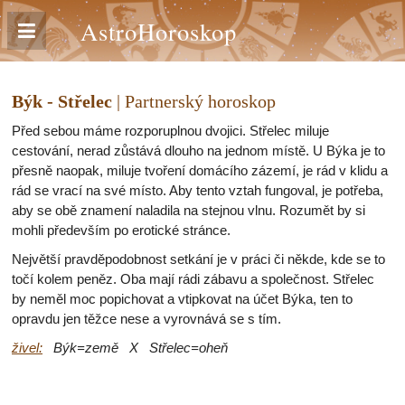
AstroHoroskop
Býk - Střelec
| Partnerský horoskop
Před sebou máme rozporuplnou dvojici. Střelec miluje
cestování, nerad zůstává dlouho na jednom místě. U Býka je to
přesně naopak, miluje tvoření domácího zázemí, je rád v klidu a
rád se vrací na své místo. Aby tento vztah fungoval, je potřeba,
aby se obě znamení naladila na stejnou vlnu. Rozumět by si
mohli především po erotické stránce.
Největší pravděpodobnost setkání je v práci či někde, kde se to
točí kolem peněz. Oba mají rádi zábavu a společnost. Střelec
by neměl moc popichovat a vtipkovat na účet Býka, ten to
opravdu jen těžce nese a vyrovnává se s tím.
živel:
Býk=země X Střelec=oheň