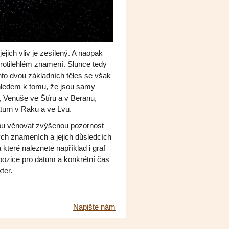
jich vliv je zesílený. A naopak
protilehlém znamení. Slunce tedy
to dvou základních těles se však
zhledem k tomu, že jsou samy
, Venuše ve Štíru a v Beranu,
turn v Raku a ve Lvu.
opu věnovat zvýšenou pozornost
vých znameních a jejich důsledcích
a které naleznete například i graf
 pozice pro datum a konkrétní čas
ter.
Napište nám