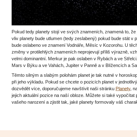
Pokud tedy planety stojí ve svých znameních, znamená to, že je
vliv planety bude utlumen (tedy zeslabený) pokud bude stát v 
bude oslabeno ve znamení Vodnáře, Měsíc v Kozorohu. U těch
změny v protilehlých znameních neprojevují příliš výrazně, v
velmi dominantní. Merkur je pak oslaben v Rybách a ve Střelci
Mars v Býku a ve Vahách, Jupiter v Panně a v Blížencích a Sa
Těmto silným a slabým polohám planet je tak nutné v horosk
při jeho výkladu. Pokud se chcete o pozicích planet v jednotli
dozvědět více, doporučujeme navštívit naši stránku
Planety
, n
jejich aktuální pozice na naší obloze. Můžete si také vypočítat
vašeho narození a zjistit tak, jaké planety formovaly váš charak