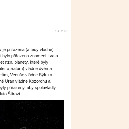
1.4. 2021
 je přiřazena (a tedy vládne)
i bylo přiřazeno znamení Lva a
 (tzn. planety, které byly
piter a Saturn) vládne dvěma
encům, Venuše vládne Býku a
čně Uran vládne Kozorohu a
byly přiřazeny, aby spoluvládly
to Štírovi.