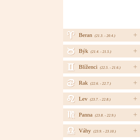
a
+
Beran
(21.3. - 20.4.)
b
+
Býk
(21.4. - 21.5.)
c
+
Blíženci
(22.5. - 21.6.)
d
+
Rak
(22.6. - 22.7.)
e
+
Lev
(23.7. - 22.8.)
f
+
Panna
(23.8. - 22.9.)
g
+
Váhy
(23.9. - 23.10.)