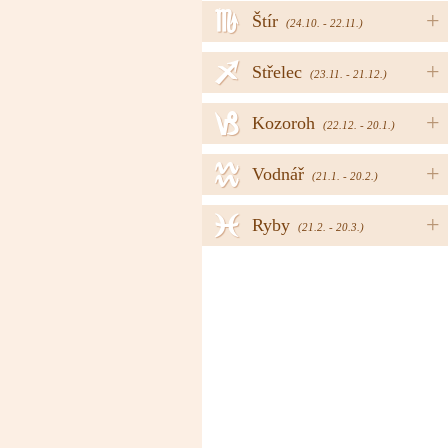
h
+
Štír
(24.10. - 22.11.)
i
+
Střelec
(23.11. - 21.12.)
j
+
Kozoroh
(22.12. - 20.1.)
k
+
Vodnář
(21.1. - 20.2.)
l
+
Ryby
(21.2. - 20.3.)