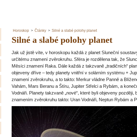
Horoskop
Články
Silné a slabé polohy planet
Silné a slabé polohy planet
Jak už jistě víte, v horoskopu každá z planet Sluneční soustavy
určitému znamení zvěrokruhu. Sféra je rozdělena tak, že Slunc
Měsíci znamení Raka. Dále každá z takzvaně „tradičních“ planet
objeveny dříve – tedy planety vnitřní v solárním systému + Ju
znamení zvěrokruhu, a to takto: Merkur vládne Panně a Blíž
Vahám, Mars Beranu a Štíru, Jupiter Střelci a Rybám, a kone
Vodnáři. Planety takzvaně „nové“, které byli objeveny později, 
znamením zvěrokruhu takto: Uran Vodnáři, Neptun Rybám a Plu