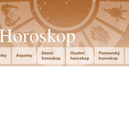
oHoroskop
Denní
Osobní
Partnerský
nky
Aspekty
horoskop
horoskop
horoskop