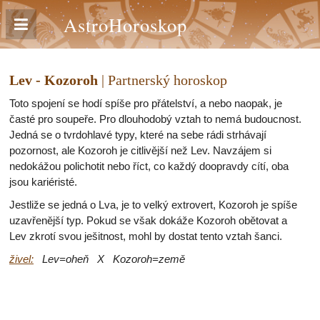
AstroHoroskop
Lev - Kozoroh
| Partnerský horoskop
Toto spojení se hodí spíše pro přátelství, a nebo naopak, je
časté pro soupeře. Pro dlouhodobý vztah to nemá budoucnost.
Jedná se o tvrdohlavé typy, které na sebe rádi strhávají
pozornost, ale Kozoroh je citlivější než Lev. Navzájem si
nedokážou polichotit nebo říct, co každý doopravdy cítí, oba
jsou kariéristé.
Jestliže se jedná o Lva, je to velký extrovert, Kozoroh je spíše
uzavřenější typ. Pokud se však dokáže Kozoroh obětovat a
Lev zkrotí svou ješitnost, mohl by dostat tento vztah šanci.
živel:
Lev=oheň X Kozoroh=země