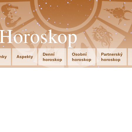
oHoroskop
Denní
Osobní
Partnerský
nky
Aspekty
horoskop
horoskop
horoskop