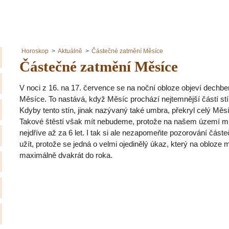
Horoskop
Aktuálně
Částečné zatmění Měsíce
Částečné zatmění Měsíce
V noci z 16. na 17. července se na noční obloze objeví dechb
Měsíce. To nastává, když Měsíc prochází nejtemnější částí stí
Kdyby tento stín, jinak nazývaný také umbra, překryl celý Měsí
Takové štěstí však mít nebudeme, protože na našem území m
nejdříve až za 6 let. I tak si ale nezapomeňte pozorování čás
užít, protože se jedná o velmi ojedinělý úkaz, který na obloze m
maximálně dvakrát do roka.