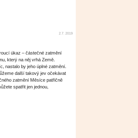
2.7. 2019
eroucí úkaz – částečné zatmění
nu, který na něj vrhá Země.
c, nastalo by jeho úplné zatmění.
ůžeme další takový jev očekávat
tečného zatmění Měsíce patřičně
ůžete spatřit jen jednou,