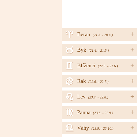
a
+
Beran
(21.3. - 20.4.)
b
+
Býk
(21.4. - 21.5.)
c
+
Blíženci
(22.5. - 21.6.)
d
+
Rak
(22.6. - 22.7.)
e
+
Lev
(23.7. - 22.8.)
f
+
Panna
(23.8. - 22.9.)
g
+
Váhy
(23.9. - 23.10.)