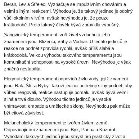
Beran, Lev a Střelec. Vyznačuje se impulzivním chováním a
velmi silnými reakcemi. Výhodou je, že takový jedinec je odolný
vůči okolním vlivům, avšak nevýhodou je, že pouze
krátkodobě. Proto takový člověk bývá zpravidla výbušný.
Sangvinický temperament tvoří živel vzduchu a jeho
znameními jsou: Blíženci, Váhy a Vodnář. U těchto jedinců je
reakce na podnět zpravidla rychlá, avšak příliš slabá a
krátkodobá. Velkou výhodou takového temperamentu jsou
komunikační schopnosti na vysoké úrovni. Nevýhodou je však
značná nestabilita.
Flegmatický temperament odpovídá živlu vody, jejíž znamení
jsou: Rak, Štír a Ryby. Takoví jedinci potřebují silný podnět, aby
vůbec reagovali, reakce nastupuje pomalu, avšak bývá velmi
silná a trvá dlouho. Výhodou těchto jedinců je vysoká
vnímavost, empatie a umělecké sklony. Nevýhodou pak může
být citová závislost.
Melancholický temperament je tvořen živlem země.
Odpovídajícími znameními jsou: Býk, Panna a Kozoroh.
Výhodami takových jedinců jsou smysl pro praktický život a