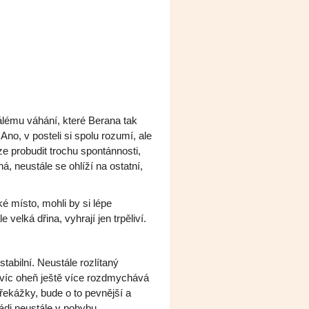
álému váhání, které Berana tak
Ano, v posteli si spolu rozumí, ale
e probudit trochu spontánnosti,
á, neustále se ohlíží na ostatní,
ké místo, mohli by si lépe
velká dřina, vyhrají jen trpěliví.
tabilní. Neustále rozlítaný
avíc oheň ještě více rozdmychává
ekážky, bude o to pevnější a
rádi neustále v pohybu.