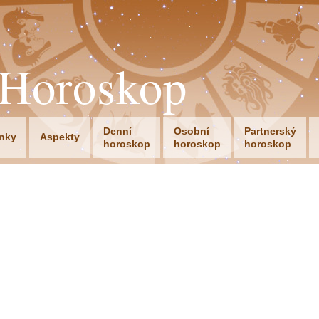
oHoroskop
Denní
Osobní
Partnerský
nky
Aspekty
horoskop
horoskop
horoskop