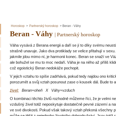
Horoskop
Partnerský horoskop
Beran - Váhy
Beran - Váhy
| Partnerský horoskop
Váha vysává z Berana energii a daří se jí to díky svému neust
strašně unavuje. Jako dva protiklady se velice přitahují v sexu. 
jakmile jdou mimo ní, je harmonii konec. Beran se snaží ve Váz
ale bohužel se mu to moc nedaří. Váha je na něho až příliš klidn
což egoistický Beran nedokáže pochopit.
V jejich vztahu to spíše zadrhává, pokud tedy najdou ono kritic
porozumět a svůj vztah posunout zase o kousek dál. Bude to ale 
živel:
Beran=oheň X Váhy=vzduch
O kombinaci těchto živlů rozhodně můžeme říci, že je velmi nes
vzdušný živel totiž neposkytuje dostatečně pevné zázemí a n
ve své divokosti. Pokud však takový vztah překoná všechny př
může se těšit z nejednoho životního dobrodružství. Jsou totiž 