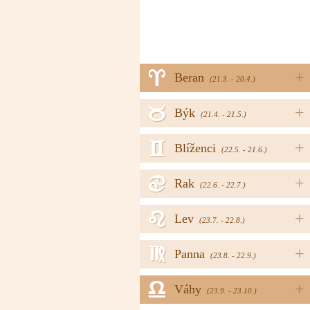
a
+
Beran
(21.3. - 20.4.)
b
+
Býk
(21.4. - 21.5.)
c
+
Blíženci
(22.5. - 21.6.)
d
+
Rak
(22.6. - 22.7.)
e
+
Lev
(23.7. - 22.8.)
f
+
Panna
(23.8. - 22.9.)
g
+
Váhy
(23.9. - 23.10.)