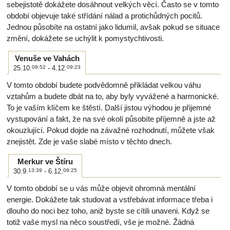
sebejistotě dokážete dosáhnout velkých věcí. Často se v tomto
období objevuje také střídání nálad a protichůdných pocitů.
Jednou působíte na ostatní jako lidumil, avšak pokud se situace
změní, dokážete se uchýlit k pomystychtivosti.
Venuše ve Vahách
25.10.
09:52
- 4.12.
09:23
V tomto období budete podvědomně přikládat velkou váhu
vztahům a budete dbát na to, aby byly vyvážené a harmonické.
To je vaším klíčem ke štěstí. Další jistou výhodou je přijemné
vystupování a fakt, že na své okolí působíte příjemně a jste až
okouzlující. Pokud dojde na závažné rozhodnutí, můžete však
znejistět. Zde je vaše slabé místo v těchto dnech.
Merkur ve Štíru
30.9.
13:39
- 6.12.
09:25
V tomto období se u vás může objevit ohromná mentální
energie. Dokážete tak studovat a vstřebávat informace třeba i
dlouho do noci bez toho, aniž byste se cítili unaveni. Když se
totiž vaše mysl na něco soustředí, vše je možné. Žádná