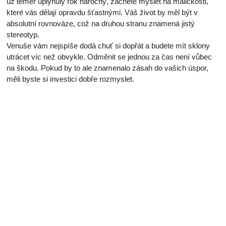
už téměř uplynulý rok náročný, začnete myslet na maličkosti,
které vás dělají opravdu šťastnými. Váš život by měl být v
absolutní rovnováze, což na druhou stranu znamená jistý
stereotyp.
Venuše vám nejspíše dodá chuť si dopřát a budete mít sklony
utrácet víc než obvykle. Odměnit se jednou za čas není vůbec
na škodu. Pokud by to ale znamenalo zásah do vašich úspor,
měli byste si investici dobře rozmyslet.