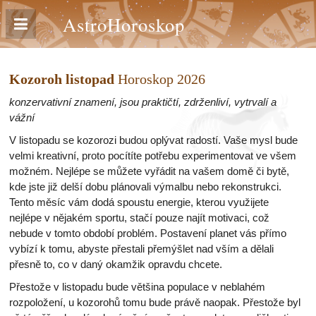
AstroHoroskop
Kozoroh listopad
Horoskop 2026
konzervativní znamení, jsou praktičtí, zdrženliví, vytrvalí a
vážní
V listopadu se kozorozi budou oplývat radostí. Vaše mysl bude
velmi kreativní, proto pocítíte potřebu experimentovat ve všem
možném. Nejlépe se můžete vyřádit na vašem domě či bytě,
kde jste již delší dobu plánovali výmalbu nebo rekonstrukci.
Tento měsíc vám dodá spoustu energie, kterou využijete
nejlépe v nějakém sportu, stačí pouze najít motivaci, což
nebude v tomto období problém. Postavení planet vás přímo
vybízí k tomu, abyste přestali přemýšlet nad vším a dělali
přesně to, co v daný okamžik opravdu chcete.
Přestože v listopadu bude většina populace v neblahém
rozpoložení, u kozorohů tomu bude právě naopak. Přestože byl