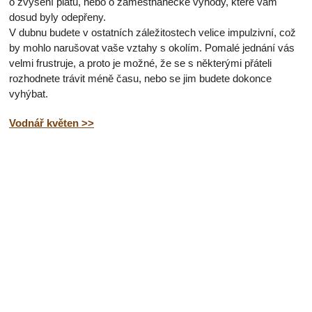
o zvýšení platu, nebo o zaměstnanecké výhody, které vám
dosud byly odepřeny.
V dubnu budete v ostatních záležitostech velice impulzivní, což
by mohlo narušovat vaše vztahy s okolím. Pomalé jednání vás
velmi frustruje, a proto je možné, že se s některými přáteli
rozhodnete trávit méně času, nebo se jim budete dokonce
vyhýbat.
Vodnář květen >>