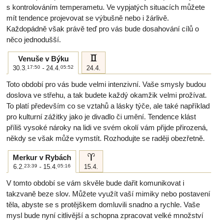
s kontrolováním temperametu. Ve vypjatých situacích můžete
mít tendence projevovat se výbušně nebo i žárlivě.
Každopádně však právě teď pro vás bude dosahování cílů o
něco jednodušší.
c
Venuše v Býku
30.3.
17:50
- 24.4.
05:52
24.4.
Toto období pro vás bude velmi intenzivní. Vaše smysly budou
doslova ve střehu, a tak budete každý okamžik velmi prožívat.
To platí především co se vztahů a lásky týče, ale také například
pro kulturní zážitky jako je divadlo či umění. Tendence klást
příliš vysoké nároky na lidi ve svém okolí vám přijde přirozená,
někdy se však může vymstít. Rozhodujte se raději obezřetně.
a
Merkur v Rybách
6.2.
23:39
- 15.4.
05:16
15.4.
V tomto období se vám skvěle bude dařit komunikovat i
takzvaně beze slov. Můžete využít vaší mimiky nebo postavení
těla, abyste se s protějškem domluvili snadno a rychle. Vaše
mysl bude nyní citlivější a schopna zpracovat velké množství