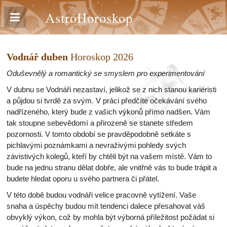
AstroHoroskop
Vodnář duben
Horoskop 2026
Oduševnělý a romantický se smyslem pro experimentování
V dubnu se Vodnáři nezastaví, jelikož se z nich stanou kariéristi
a půjdou si tvrdě za svým. V práci předčíte očekávání svého
nadřízeného, který bude z vašich výkonů přímo nadšen. Vám
tak stoupne sebevědomí a přirozeně se stanete středem
pozornosti. V tomto období se pravděpodobně setkáte s
pichlavými poznámkami a nevraživými pohledy svých
závistivých kolegů, kteří by chtěli být na vašem místě. Vám to
bude na jednu stranu dělat dobře, ale vnitřně vás to bude trápit a
budete hledat oporu u svého partnera či přátel.
V této době budou vodnáři velice pracovně vytížení. Vaše
snaha a úspěchy budou mít tendenci dalece přesahovat váš
obvyklý výkon, což by mohla být výborná příležitost požádat si