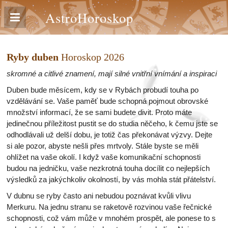
AstroHoroskop
Ryby duben
Horoskop 2026
skromné a citlivé znamení, mají silné vnitřní vnímání a inspiraci
Duben bude měsícem, kdy se v Rybách probudí touha po
vzdělávání se. Vaše paměť bude schopná pojmout obrovské
množství informací, že se sami budete divit. Proto máte
jedinečnou příležitost pustit se do studia něčeho, k čemu jste se
odhodlávali už delší dobu, je totiž čas překonávat výzvy. Dejte
si ale pozor, abyste nešli přes mrtvoly. Stále byste se měli
ohlížet na vaše okolí. I když vaše komunikační schopnosti
budou na jedničku, vaše nezkrotná touha docílit co nejlepších
výsledků za jakýchkoliv okolností, by vás mohla stát přátelství.
V dubnu se ryby často ani nebudou poznávat kvůli vlivu
Merkuru. Na jednu stranu se raketově rozvinou vaše řečnické
schopnosti, což vám může v mnohém prospět, ale ponese to s