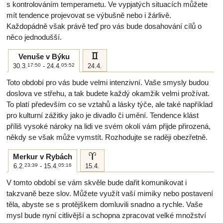
s kontrolováním temperametu. Ve vypjatých situacích můžete
mít tendence projevovat se výbušně nebo i žárlivě.
Každopádně však právě teď pro vás bude dosahování cílů o
něco jednodušší.
c
Venuše v Býku
30.3.
17:50
- 24.4.
05:52
24.4.
Toto období pro vás bude velmi intenzivní. Vaše smysly budou
doslova ve střehu, a tak budete každý okamžik velmi prožívat.
To platí především co se vztahů a lásky týče, ale také například
pro kulturní zážitky jako je divadlo či umění. Tendence klást
příliš vysoké nároky na lidi ve svém okolí vám přijde přirozená,
někdy se však může vymstít. Rozhodujte se raději obezřetně.
a
Merkur v Rybách
6.2.
23:39
- 15.4.
05:16
15.4.
V tomto období se vám skvěle bude dařit komunikovat i
takzvaně beze slov. Můžete využít vaší mimiky nebo postavení
těla, abyste se s protějškem domluvili snadno a rychle. Vaše
mysl bude nyní citlivější a schopna zpracovat velké množství