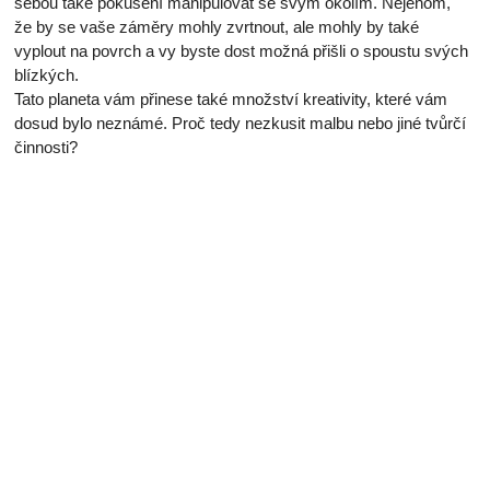
sebou také pokušení manipulovat se svým okolím. Nejenom,
že by se vaše záměry mohly zvrtnout, ale mohly by také
vyplout na povrch a vy byste dost možná přišli o spoustu svých
blízkých.
Tato planeta vám přinese také množství kreativity, které vám
dosud bylo neznámé. Proč tedy nezkusit malbu nebo jiné tvůrčí
činnosti?