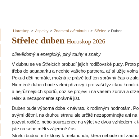
Horoskop
Aspekty
Znamení zvěrokruhu
Střelec
Duben
Střelec duben
Horoskop 2026
cílevědomý a energický, plný touhy a snahy
V dubnu se ve Střelcích probudí jejich rodičovské pudy. Proto 
třeba do aquaparku a nechte vašeho partnera, ať si užije voln
Pokud děti nemáte, možná je právě teď ten správný čas o založ
Nicméně duben bude velmi příznivý i pro vaši fyzickou kondici
a nejrůznějších sportů, což se projeví i na vašem zdraví a držen
relax a nezapomeňte správně jíst.
Duben bude výborná doba k návratu k rodinným hodnotám. Poku
svými dětmi, na druhou stranu ale určitě nezapomínejte ani na
pozvat rodiče, nebo sourozence na výlet ve dvou vzhledem k t
jste na sebe měli vzájemně čas.
Střelci budou mít sklony k melancholii, která nebude mít žádnou