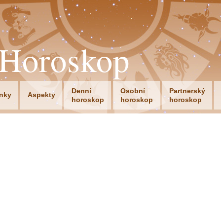
oHoroskop
Denní
Osobní
Partnerský
nky
Aspekty
horoskop
horoskop
horoskop