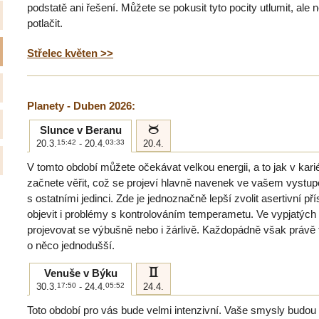
podstatě ani řešení. Můžete se pokusit tyto pocity utlumit, ale
potlačit.
Střelec květen >>
Planety - Duben 2026:
b
Slunce v Beranu
20.3.
15:42
- 20.4.
03:33
20.4.
V tomto období můžete očekávat velkou energii, a to jak v kari
začnete věřit, což se projeví hlavně navenek ve vašem vystupo
s ostatními jedinci. Zde je jednoznačně lepší zvolit asertivní 
objevit i problémy s kontrolováním temperametu. Ve vypjatých
projevovat se výbušně nebo i žárlivě. Každopádně však právě 
o něco jednodušší.
c
Venuše v Býku
30.3.
17:50
- 24.4.
05:52
24.4.
Toto období pro vás bude velmi intenzivní. Vaše smysly budou 