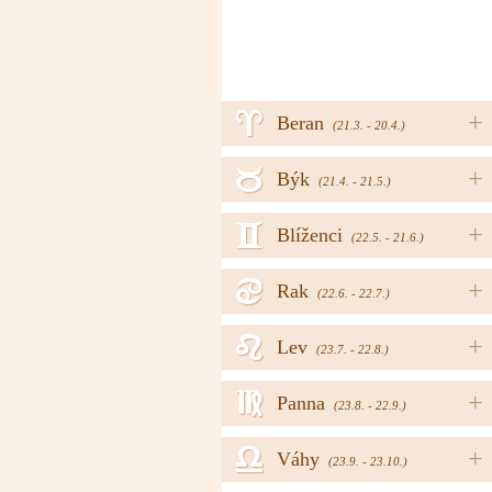
a
+
Beran
(21.3. - 20.4.)
b
+
Býk
(21.4. - 21.5.)
c
+
Blíženci
(22.5. - 21.6.)
d
+
Rak
(22.6. - 22.7.)
e
+
Lev
(23.7. - 22.8.)
f
+
Panna
(23.8. - 22.9.)
g
+
Váhy
(23.9. - 23.10.)