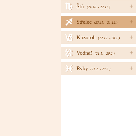
h
+
Štír
(24.10. - 22.11.)
i
+
Střelec
(23.11. - 21.12.)
j
+
Kozoroh
(22.12. - 20.1.)
k
+
Vodnář
(21.1. - 20.2.)
l
+
Ryby
(21.2. - 20.3.)