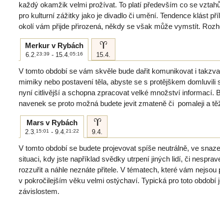
každý okamžik velmi prožívat. To platí především co se vztahů 
pro kulturní zážitky jako je divadlo či umění. Tendence klást př
okolí vám přijde přirozená, někdy se však může vymstít. Rozho
a
Merkur v Rybách
6.2.
23:39
- 15.4.
05:16
15.4.
V tomto období se vám skvěle bude dařit komunikovat i takzva
mimiky nebo postavení těla, abyste se s protějškem domluvili
nyní citlivější a schopna zpracovat velké množství informací.
navenek se proto možná budete jevit zmateně či pomaleji a tě
a
Mars v Rybách
2.3.
15:01
- 9.4.
21:22
9.4.
V tomto období se budete projevovat spíše neutrálně, ve snaz
situaci, kdy jste například svědky utrpení jiných lidí, či nesprav
rozzuřit a náhle neznáte přitele. V tématech, které vám nejsou 
v pokročilejším věku velmi ostýchaví. Typická pro toto období 
závislostem.