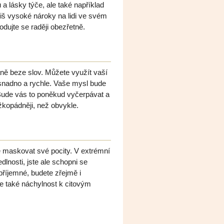
a lásky týče, ale také například
íliš vysoké nároky na lidi ve svém
dujte se raději obezřetně.
ně beze slov. Můžete využít vaší
 snadno a rychle. Vaše mysl bude
 Bude vás to poněkud vyčerpávat a
žkopádněji, než obvykle.
e maskovat své pocity. V extrémní
edlnosti, jste ale schopni se
příjemné, budete zřejmě i
je také náchylnost k citovým