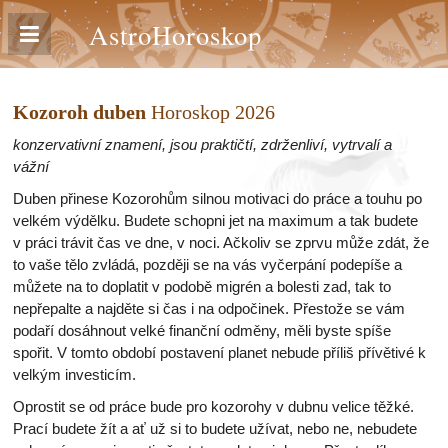
AstroHoroskop
Kozoroh duben
Horoskop 2026
konzervativní znamení, jsou praktičtí, zdrženliví, vytrvalí a
vážní
Duben přinese Kozorohům silnou motivaci do práce a touhu po
velkém výdělku. Budete schopni jet na maximum a tak budete
v práci trávit čas ve dne, v noci. Ačkoliv se zprvu může zdát, že
to vaše tělo zvládá, později se na vás vyčerpání podepíše a
můžete na to doplatit v podobě migrén a bolesti zad, tak to
nepřepalte a najděte si čas i na odpočinek. Přestože se vám
podaří dosáhnout velké finanční odměny, měli byste spíše
spořit. V tomto období postavení planet nebude příliš přívětivé k
velkým investicím.
Oprostit se od práce bude pro kozorohy v dubnu velice těžké.
Prací budete žít a ať už si to budete užívat, nebo ne, nebudete