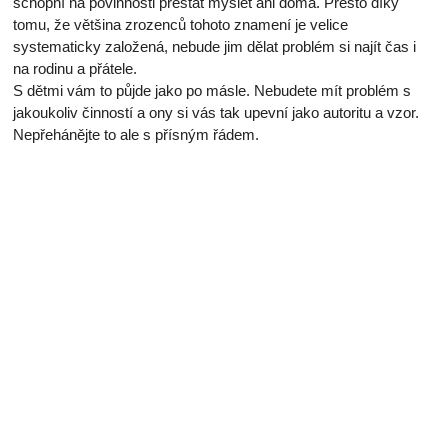
schopní na povinnosti přestat myslet ani doma. Přesto díky
tomu, že většina zrozenců tohoto znamení je velice
systematicky založená, nebude jim dělat problém si najít čas i
na rodinu a přátele.
S dětmi vám to půjde jako po másle. Nebudete mít problém s
jakoukoliv činností a ony si vás tak upevní jako autoritu a vzor.
Nepřehánějte to ale s přísným řádem.