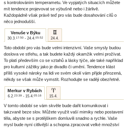
s kontrolováním temperametu. Ve vypjatých situacích můžete
mít tendence projevovat se výbušně nebo i žárlivě.
Každopádně však právě teď pro vás bude dosahování cílů o
něco jednodušší.
c
Venuše v Býku
30.3.
17:50
- 24.4.
05:52
24.4.
Toto období pro vás bude velmi intenzivní. Vaše smysly budou
doslova ve střehu, a tak budete každý okamžik velmi prožívat.
To platí především co se vztahů a lásky týče, ale také například
pro kulturní zážitky jako je divadlo či umění. Tendence klást
příliš vysoké nároky na lidi ve svém okolí vám přijde přirozená,
někdy se však může vymstít. Rozhodujte se raději obezřetně.
a
Merkur v Rybách
6.2.
23:39
- 15.4.
05:16
15.4.
V tomto období se vám skvěle bude dařit komunikovat i
takzvaně beze slov. Můžete využít vaší mimiky nebo postavení
těla, abyste se s protějškem domluvili snadno a rychle. Vaše
mysl bude nyní citlivější a schopna zpracovat velké množství