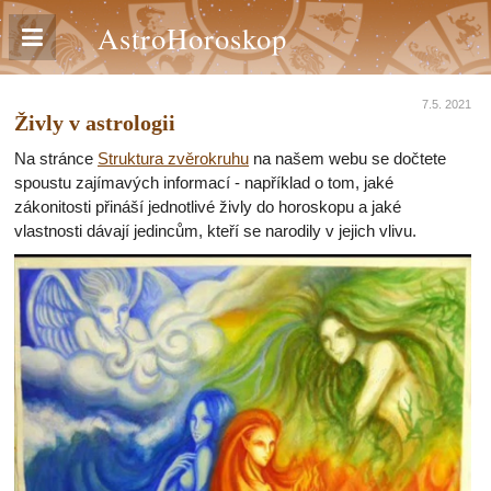
AstroHoroskop
7.5. 2021
Živly v astrologii
Na stránce
Struktura zvěrokruhu
na našem webu se dočtete
spoustu zajímavých informací - například o tom, jaké
zákonitosti přináší jednotlivé živly do horoskopu a jaké
vlastnosti dávají jedincům, kteří se narodily v jejich vlivu.