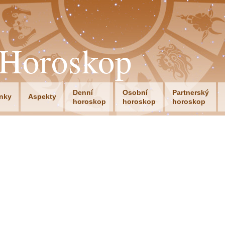
oHoroskop
Denní
Osobní
Partnerský
nky
Aspekty
horoskop
horoskop
horoskop