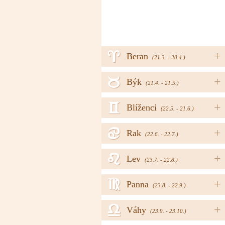
a
+
Beran
(21.3. - 20.4.)
b
+
Býk
(21.4. - 21.5.)
c
+
Blíženci
(22.5. - 21.6.)
d
+
Rak
(22.6. - 22.7.)
e
+
Lev
(23.7. - 22.8.)
f
+
Panna
(23.8. - 22.9.)
g
+
Váhy
(23.9. - 23.10.)