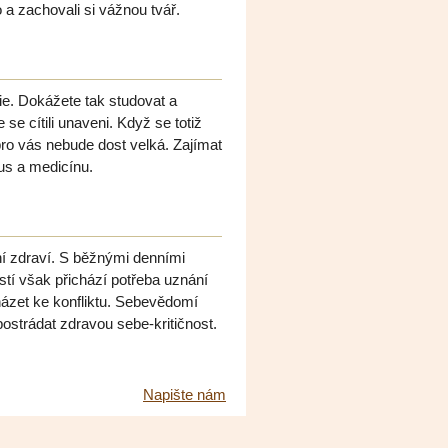
o a zachovali si vážnou tvář.
e. Dokážete tak studovat a
 se cítili unaveni. Když se totiž
ro vás nebude dost velká. Zajímat
mus a medicínu.
ní zdraví. S běžnými denními
tí však přichází potřeba uznání
házet ke konfliktu. Sebevědomí
strádat zdravou sebe-kritičnost.
Napište nám