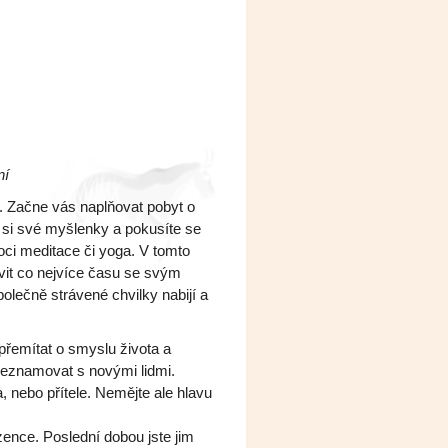
ní
. Začne vás naplňovat pobyt o
si své myšlenky a pokusíte se
oci meditace či yoga. V tomto
ávit co nejvíce času se svým
olečně strávené chvilky nabijí a
 přemítat o smyslu života a
seznamovat s novými lidmi.
, nebo přítele. Nemějte ale hlavu
zence. Poslední dobou jste jim