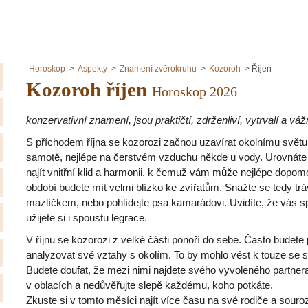
Horoskop
Aspekty
Znamení zvěrokruhu
Kozoroh
Říjen
Kozoroh říjen
Horoskop 2026
konzervativní znamení, jsou praktičtí, zdrženliví, vytrvalí a váž
S příchodem října se kozorozi začnou uzavírat okolnímu světu
samotě, nejlépe na čerstvém vzduchu někde u vody. Urovnáte 
najít vnitřní klid a harmonii, k čemuž vám může nejlépe dopom
období budete mít velmi blízko ke zvířatům. Snažte se tedy tr
mazlíčkem, nebo pohlídejte psa kamarádovi. Uvidíte, že vás sp
užijete si i spoustu legrace.
V říjnu se kozorozi z velké části ponoří do sebe. Často budete
analyzovat své vztahy s okolím. To by mohlo vést k touze se 
Budete doufat, že mezi nimi najdete svého vyvoleného partnera
v oblacích a nedůvěřujte slepě každému, koho potkáte.
Zkuste si v tomto měsíci najít více času na své rodiče a souro