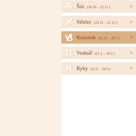
h
+
Štír
(24.10. - 22.11.)
i
+
Střelec
(23.11. - 21.12.)
j
+
Kozoroh
(22.12. - 20.1.)
k
+
Vodnář
(21.1. - 20.2.)
l
+
Ryby
(21.2. - 20.3.)