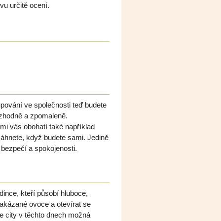
vu určitě ocení.
upování ve společnosti teď budete
ozhodně a zpomaleně.
mi vás obohatí také například
sáhnete, když budete sami. Jedině
 bezpečí a spokojenosti.
dince, kteří působí hluboce,
akázané ovoce a otevírat se
še city v těchto dnech možná