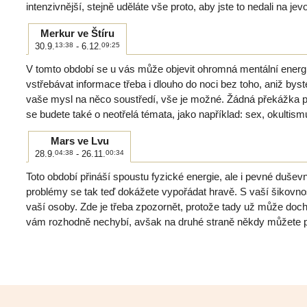
intenzivnější, stejně uděláte vše proto, aby jste to nedali na jev
Merkur ve Štíru
30.9.
13:38
- 6.12.
09:25
V tomto období se u vás může objevit ohromná mentální energi
vstřebávat informace třeba i dlouho do noci bez toho, aniž byste
vaše mysl na něco soustředí, vše je možné. Žádná překážka p
se budete také o neotřelá témata, jako například: sex, okultis
Mars ve Lvu
28.9.
04:38
- 26.11.
00:34
Toto období přináší spoustu fyzické energie, ale i pevné dušev
problémy se tak teď dokážete vypořádat hravě. S vaší šikovnos
vaší osoby. Zde je třeba zpozornět, protože tady už může doc
vám rozhodně nechybí, avšak na druhé straně někdy můžete po