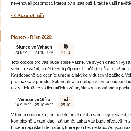
nevěnovali pozornost, kterou by si zasloužili, takže vaši návště
<< Kozoroh září
Planety - Říjen 2026:
h
Slunce ve Vahách
23.9.
02:02
- 23.10.
11:34
23.10.
Toto období pro vás bude spíše vážné. Ve svých činech i vyst
velmi rozvážní, v některých případech můžete působit až ner
Každopádně ale oceníte umění a jakýkoliv duševní zážitek. Vel
procházka v přírodě. Seberealizace nejlépe v tomto období do
tak si dokážete v klidu utřídit své myšlenky a dosáhnout pocitu
g
Venuše ve Štíru
10.9.
10:08
- 25.10.
09:53
25.10.
V tomto období zřejmě budete přitahovat a sami i vyhledávat je
komplexně a například i záhadně. Lákat vás bude především z
budete například i tématům, které jsou běžně tabu. Ač jsou va