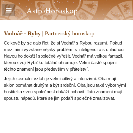
AstroHoroskop
Vodnář - Ryby
| Partnerský horoskop
Celkově by se dalo říct, že si Vodnář s Rybou rozumí. Pokud
mezi nimi vyvstane nějaký problém, s inteligencí a s chladnou
hlavou ho dokáží společně vyřešit. Vodnář má velkou fantazii,
kterou svoji Rybičku totálně ohromuje. Velmi časté spojení
těchto znamení jsou především v přátelství.
Jejich sexuální vztah je velmi citlivý a intenzivní. Oba mají
sklon pomáhat druhým a být srdeční. Oba jsou také výbornými
hostiteli a svou společnost dokáží pobavit. Tato znamení mají
spoustu nápadů, které se jim podaří společně zrealizovat.