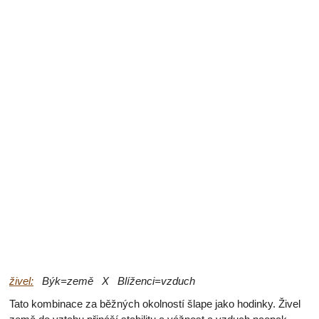
živel:
Býk=země X Blíženci=vzduch
Tato kombinace za běžných okolností šlape jako hodinky. Živel