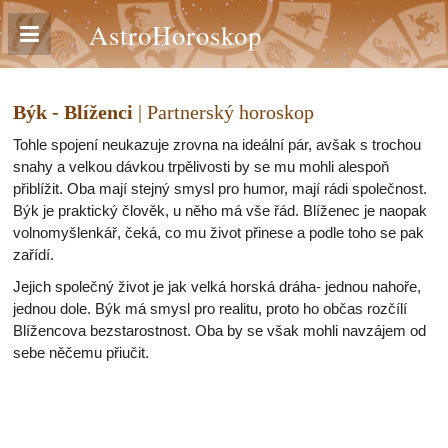
AstroHoroskop
Býk - Blíženci
| Partnerský horoskop
Tohle spojení neukazuje zrovna na ideální pár, avšak s trochou
snahy a velkou dávkou trpělivosti by se mu mohli alespoň
přiblížit. Oba mají stejný smysl pro humor, mají rádi společnost.
Býk je praktický člověk, u něho má vše řád. Blíženec je naopak
volnomyšlenkář, čeká, co mu život přinese a podle toho se pak
zařídí.
Jejich společný život je jak velká horská dráha- jednou nahoře,
jednou dole. Býk má smysl pro realitu, proto ho občas rozčílí
Blížencova bezstarostnost. Oba by se však mohli navzájem od
sebe něčemu přiučit.