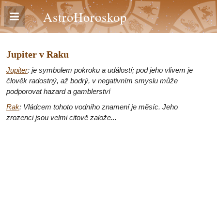
AstroHoroskop
Jupiter v Raku
Jupiter
: je symbolem pokroku a událostí; pod jeho vlivem je
člověk radostný, až bodrý, v negativním smyslu může
podporovat hazard a gamblerství
Rak
: Vládcem tohoto vodního znamení je měsíc. Jeho
zrozenci jsou velmi citově založe...