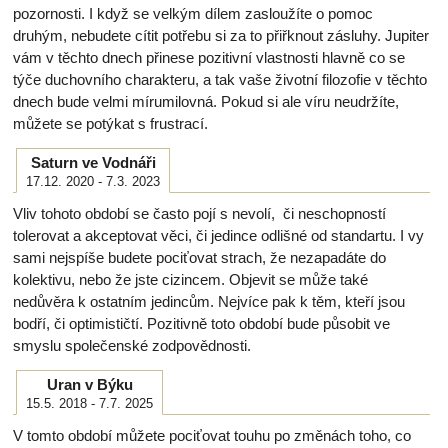
pozornosti. I když se velkým dílem zasloužíte o pomoc
druhým, nebudete cítit potřebu si za to přiřknout zásluhy. Jupiter
vám v těchto dnech přinese pozitivní vlastnosti hlavně co se
týče duchovního charakteru, a tak vaše životní filozofie v těchto
dnech bude velmi mírumilovná. Pokud si ale víru neudržíte,
můžete se potýkat s frustrací.
Saturn ve Vodnáři
17.12. 2020 - 7.3. 2023
Vliv tohoto období se často pojí s nevolí, či neschopností
tolerovat a akceptovat věci, či jedince odlišné od standartu. I vy
sami nejspíše budete pociťovat strach, že nezapadáte do
kolektivu, nebo že jste cizincem. Objevit se může také
nedůvěra k ostatním jedincům. Nejvíce pak k těm, kteří jsou
bodří, či optimističtí. Pozitivně toto období bude působit ve
smyslu společenské zodpovědnosti.
Uran v Býku
15.5. 2018 - 7.7. 2025
V tomto období můžete pociťovat touhu po změnách toho, co