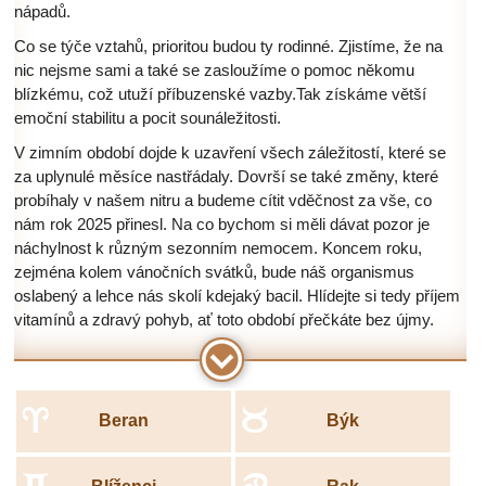
nápadů.
Co se týče vztahů, prioritou budou ty rodinné. Zjistíme, že na
nic nejsme sami a také se zasloužíme o pomoc někomu
blízkému, což utuží příbuzenské vazby.Tak získáme větší
emoční stabilitu a pocit sounáležitosti.
V zimním období dojde k uzavření všech záležitostí, které se
za uplynulé měsíce nastřádaly. Dovrší se také změny, které
probíhaly v našem nitru a budeme cítit vděčnost za vše, co
nám rok 2025 přinesl. Na co bychom si měli dávat pozor je
náchylnost k různým sezonním nemocem. Koncem roku,
zejména kolem vánočních svátků, bude náš organismus
oslabený a lehce nás skolí kdejaký bacil. Hlídejte si tedy příjem
vitamínů a zdravý pohyb, ať toto období přečkáte bez újmy.
a
b
Beran
Býk