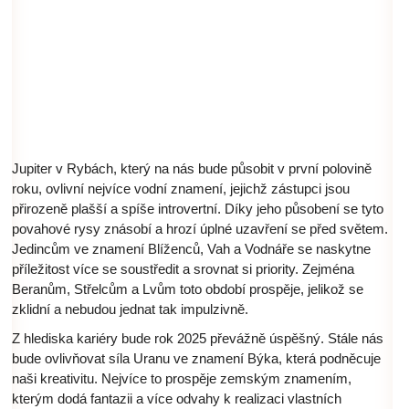
Jupiter v Rybách, který na nás bude působit v první polovině
roku, ovlivní nejvíce vodní znamení, jejichž zástupci jsou
přirozeně plašší a spíše introvertní. Díky jeho působení se tyto
povahové rysy znásobí a hrozí úplné uzavření se před světem.
Jedincům ve znamení Blíženců, Vah a Vodnáře se naskytne
příležitost více se soustředit a srovnat si priority. Zejména
Beranům, Střelcům a Lvům toto období prospěje, jelikož se
zklidní a nebudou jednat tak impulzivně.
Z hlediska kariéry bude rok 2025 převážně úspěšný. Stále nás
bude ovlivňovat síla Uranu ve znamení Býka, která podněcuje
naši kreativitu. Nejvíce to prospěje zemským znamením,
kterým dodá fantazii a více odvahy k realizaci vlastních