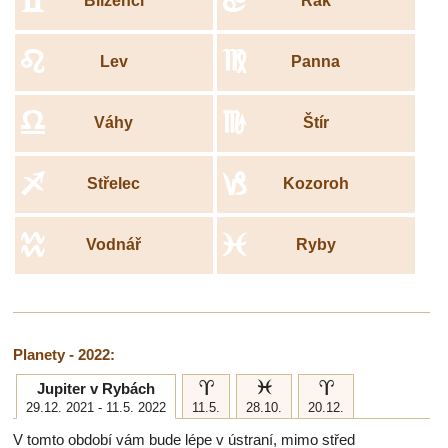
c
d
Blíženci
Rak
e
f
Lev
Panna
g
h
Váhy
Štír
i
j
Střelec
Kozoroh
k
l
Vodnář
Ryby
Planety - 2022:
a
l
a
Jupiter v Rybách
29.12. 2021 - 11.5. 2022
11.5.
28.10.
20.12.
V tomto období vám bude lépe v ústraní, mimo střed