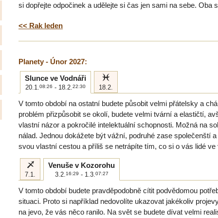
si dopřejte odpočinek a udělejte si čas jen sami na sebe. Oba si
<< Rak leden
Planety - Únor 2027:
l
Slunce ve Vodnáři
20.1.
08:26
- 18.2.
22:30
18.2.
V tomto období na ostatní budete působit velmi přátelsky a ch
problém přizpůsobit se okolí, budete velmi tvární a elastičtí, a
vlastní názor a pokročilé intelektuální schopnosti. Možná na 
nálad. Jednou dokážete být vážní, podruhé zase společenští a 
svou vlastní cestou a příliš se netrápíte tím, co si o vás lidé v
i
Venuše v Kozorohu
7.1.
3.2.
16:29
- 1.3.
07:27
V tomto období budete pravděpodobně cítit podvědomou potřeb
situaci. Proto si například nedovolíte ukazovat jakékoliv projevy
na jevo, že vás něco ranilo. Na svět se budete dívat velmi reali