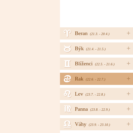
a
+
Beran
(21.3. - 20.4.)
b
+
Býk
(21.4. - 21.5.)
c
+
Blíženci
(22.5. - 21.6.)
d
+
Rak
(22.6. - 22.7.)
e
+
Lev
(23.7. - 22.8.)
f
+
Panna
(23.8. - 22.9.)
g
+
Váhy
(23.9. - 23.10.)