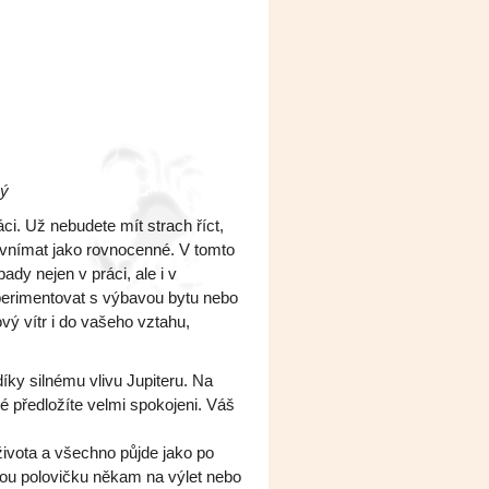
ný
. Už nebudete mít strach říct,
 vnímat jako rovnocenné. V tomto
ady nejen v práci, ale i v
xperimentovat s výbavou bytu nebo
vý vítr i do vašeho vztahu,
ky silnému vlivu Jupiteru. Na
ré předložíte velmi spokojeni. Váš
ivota a všechno půjde jako po
ou polovičku někam na výlet nebo