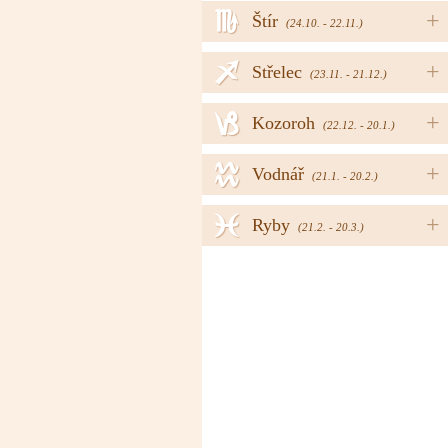
h
+
Štír
(24.10. - 22.11.)
i
+
Střelec
(23.11. - 21.12.)
j
+
Kozoroh
(22.12. - 20.1.)
k
+
Vodnář
(21.1. - 20.2.)
l
+
Ryby
(21.2. - 20.3.)