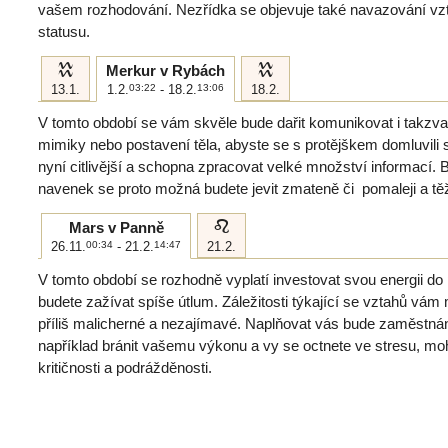
vašem rozhodování. Nezřídka se objevuje také navazování vzt
statusu.
k
k
Merkur v Rybách
13.1.
1.2.
03:22
- 18.2.
13:06
18.2.
V tomto období se vám skvěle bude dařit komunikovat i takzva
mimiky nebo postavení těla, abyste se s protějškem domluvili
nyní citlivější a schopna zpracovat velké množství informací.
navenek se proto možná budete jevit zmateně či pomaleji a tě
e
Mars v Panně
26.11.
00:34
- 21.2.
14:47
21.2.
V tomto období se rozhodně vyplatí investovat svou energii do 
budete zažívat spíše útlum. Záležitosti týkající se vztahů vá
příliš malicherné a nezajímavé. Naplňovat vás bude zaměstná
například bránit vašemu výkonu a vy se octnete ve stresu, m
kritičnosti a podrážděnosti.