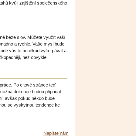
ahů kvůli zajištění společenského
ně beze slov. Můžete využít vaší
 snadno a rychle. Vaše mysl bude
 Bude vás to poněkud vyčerpávat a
žkopádněji, než obvykle.
práce. Po citové stránce teď
m možná dokonce budou připadat
ní, avšak pokud někdo bude
ohou se vyskytnou tendence ke
Napište nám