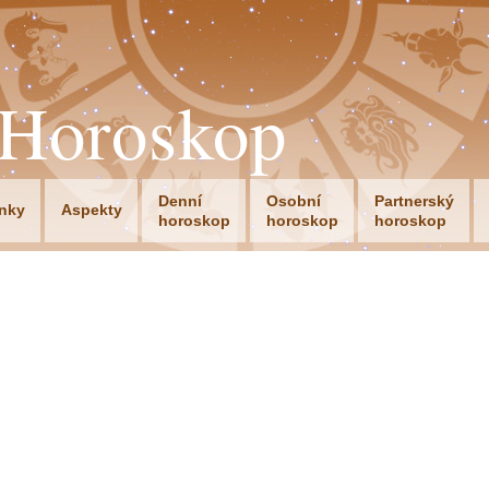
oHoroskop
Denní
Osobní
Partnerský
nky
Aspekty
horoskop
horoskop
horoskop