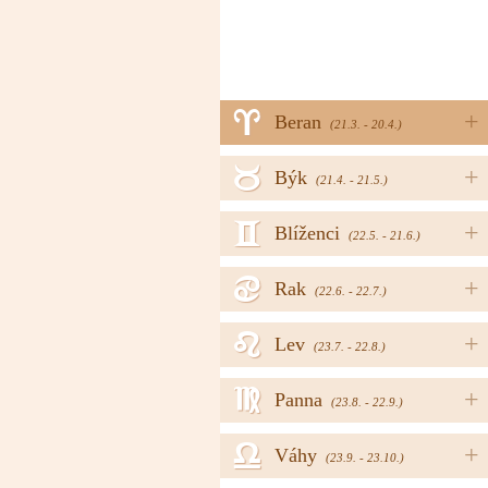
a
+
Beran
(21.3. - 20.4.)
b
+
Býk
(21.4. - 21.5.)
c
+
Blíženci
(22.5. - 21.6.)
d
+
Rak
(22.6. - 22.7.)
e
+
Lev
(23.7. - 22.8.)
f
+
Panna
(23.8. - 22.9.)
g
+
Váhy
(23.9. - 23.10.)