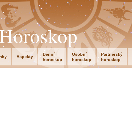
oHoroskop
Denní
Osobní
Partnerský
nky
Aspekty
horoskop
horoskop
horoskop