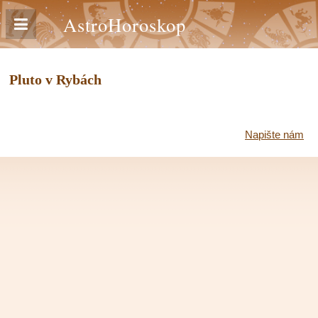
AstroHoroskop
Pluto v Rybách
Napište nám