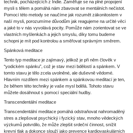
technik, pocházejících z Indie. Zaměřuje se na plné propojení
mysli s tělem a pomáhá nám zbavovat se mentálních nečistot.
Pomocí této metody se naučíme jak rozumět zákonitostem v
naší mysli, porozumíme důvodům jak reagujeme na určité věci
a jaké to v nás vyvolává pocity. Pomůže nám zorientovat se ve
vlastních myšlenkách a jejich smyslu, díky tomu budeme
schopni je mít pod kontrolou a směřovat správným směrem.
Spánková meditace
Tento typ meditace je zajímavý, jelikož je při něm člověk v
“yodickém spánku”, což je stav mezi bdělostí a spánkem. V
tomto stavu je tělo zcela uvolněné, ale duševně vědomé.
Hlavním rozdílem mezi spánkem a spánkovou meditací je ten,
že během této techniky je vaše mysl bdělá. Tohoto stavu
můžete dosáhnout s pomocí speciální hudby.
Transcendentální meditace
Transcendentální meditace pomáhá odstraňovat nahromaděný
stres a zlepšovat psychický i fyzický stav, mnoho vědeckých
výzkumů potvrdilo, že může zlepšit srdeční činnost, snížit
krevní tlak a dokonce slouží jako prevence kardiovaskulárních