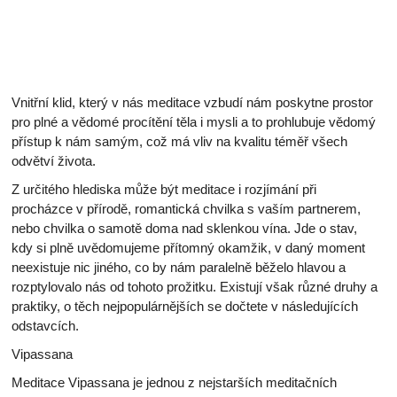
Vnitřní klid, který v nás meditace vzbudí nám poskytne prostor
pro plné a vědomé procítění těla i mysli a to prohlubuje vědomý
přístup k nám samým, což má vliv na kvalitu téměř všech
odvětví života.
Z určitého hlediska může být meditace i rozjímání při
procházce v přírodě, romantická chvilka s vaším partnerem,
nebo chvilka o samotě doma nad sklenkou vína. Jde o stav,
kdy si plně uvědomujeme přítomný okamžik, v daný moment
neexistuje nic jiného, co by nám paralelně běželo hlavou a
rozptylovalo nás od tohoto prožitku. Existují však různé druhy a
praktiky, o těch nejpopulárnějších se dočtete v následujících
odstavcích.
Vipassana
Meditace Vipassana je jednou z nejstarších meditačních