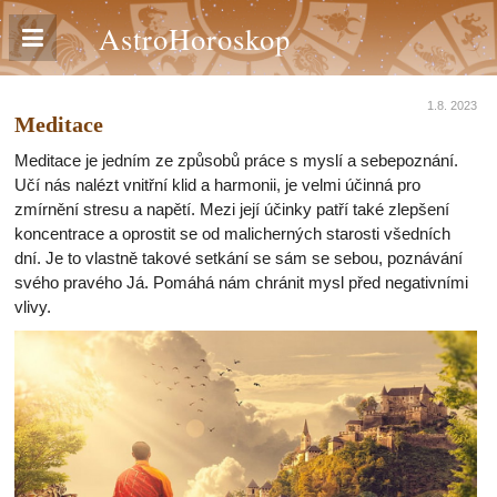
AstroHoroskop
1.8. 2023
Meditace
Meditace je jedním ze způsobů práce s myslí a sebepoznání.
Učí nás nalézt vnitřní klid a harmonii, je velmi účinná pro
zmírnění stresu a napětí. Mezi její účinky patří také zlepšení
koncentrace a oprostit se od malicherných starosti všedních
dní. Je to vlastně takové setkání se sám se sebou, poznávání
svého pravého Já. Pomáhá nám chránit mysl před negativními
vlivy.