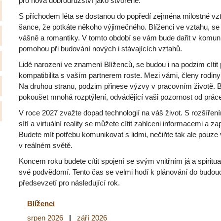
pro nová dobrodružství jako stvořené.
S příchodem léta se dostanou do popředí zejména milostné vzta
šance, že potkáte někoho výjimečného. Blíženci ve vztahu, se
vášně a romantiky. V tomto období se vám bude dařit v komun
pomohou při budování nových i stávajících vztahů.
Lidé narození ve znamení Blíženců, se budou i na podzim cítit p
kompatibilita s vaším partnerem roste. Mezi vámi, členy rodiny
Na druhou stranu, podzim přinese výzvy v pracovním životě.
pokoušet mnohá rozptýlení, odvádějící vaši pozornost od prác
V roce 2027 zvažte dopad technologií na váš život. S rozšířením
sítí a virtuální reality se můžete cítit zahlceni informacemi a 
Budete mít potřebu komunikovat s lidmi, nečiňte tak ale pouze vi
v reálném světě.
Koncem roku budete cítit spojení se svým vnitřním já a spiritua
své podvědomí. Tento čas se velmi hodí k plánování do budouc
předsevzetí pro následující rok.
Blíženci
srpen 2026
|
září 2026