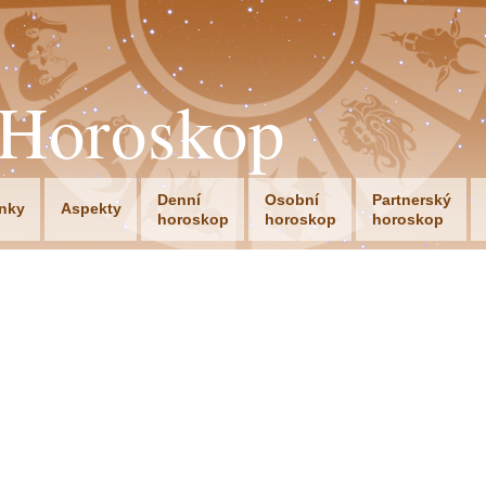
oHoroskop
Denní
Osobní
Partnerský
nky
Aspekty
horoskop
horoskop
horoskop