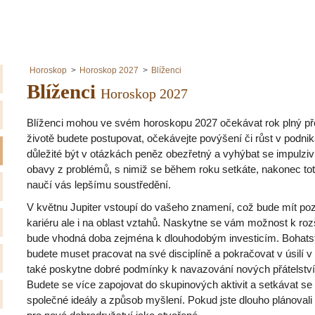
Horoskop
Horoskop 2027
Blíženci
Blíženci
Horoskop 2027
Blíženci mohou ve svém horoskopu 2027 očekávat rok plný př
životě budete postupovat, očekávejte povýšení či růst v podnik
důležité být v otázkách peněz obezřetný a vyhýbat se impulzi
obavy z problémů, s nimiž se během roku setkáte, nakonec to
naučí vás lepšímu soustředění.
V květnu Jupiter vstoupí do vašeho znamení, což bude mít pozit
kariéru ale i na oblast vztahů. Naskytne se vám možnost k roz
bude vhodná doba zejména k dlouhodobým investicím. Bohatst
budete muset pracovat na své disciplíně a pokračovat v úsilí v
také poskytne dobré podmínky k navazování nových přátelství
Budete se více zapojovat do skupinových aktivit a setkávat se s
společné ideály a způsob myšlení. Pokud jste dlouho plánovali 