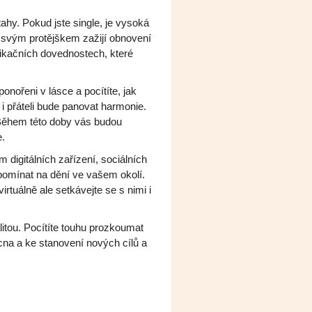
hy. Pokud jste single, je vysoká
 svým protějškem zažijí obnovení
ikačních dovednostech, které
onořeni v lásce a pocítíte, jak
 i přáteli bude panovat harmonie.
 Během této doby vás budou
e.
 digitálních zařízení, sociálních
zapomínat na dění ve vašem okolí.
rtuálně ale setkávejte se s nimi i
litou. Pocítíte touhu prozkoumat
na a ke stanovení nových cílů a