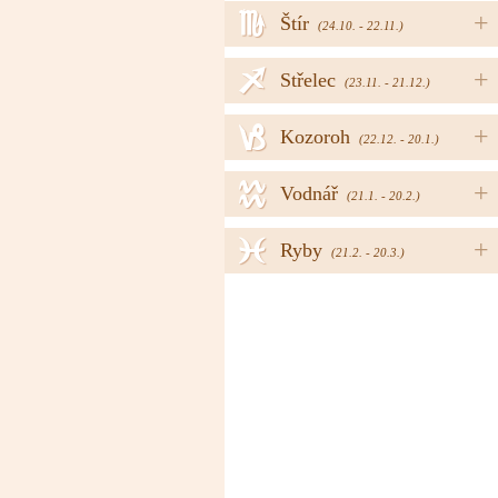
h
+
Štír
(24.10. - 22.11.)
i
+
Střelec
(23.11. - 21.12.)
j
+
Kozoroh
(22.12. - 20.1.)
k
+
Vodnář
(21.1. - 20.2.)
l
+
Ryby
(21.2. - 20.3.)