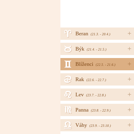
a
+
Beran
(21.3. - 20.4.)
b
+
Býk
(21.4. - 21.5.)
c
+
Blíženci
(22.5. - 21.6.)
d
+
Rak
(22.6. - 22.7.)
e
+
Lev
(23.7. - 22.8.)
f
+
Panna
(23.8. - 22.9.)
g
+
Váhy
(23.9. - 23.10.)